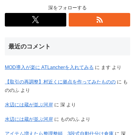
深をフォローする
最近のコメント
MOD導入が楽に ATLancherを入れてみる
に
ます
より
【取引の再調整】村近くに拠点を作ってみたものの
に
も
ののふ
より
水辺には蔵が並ぶ河岸
に
深
より
水辺には蔵が並ぶ河岸
に
もののふ
より
アイテム増えたら整理整頓、3段式自動仕分け倉庫
に
深