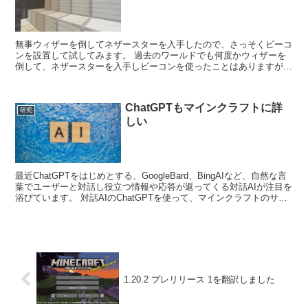
無事ウィザーを倒してネザースターを入手したので、さっそくビーコ
ンを設置して試してみます。 過去のワールドでも何度かウィザーを
倒して、ネザースターを入手しビーコンを使ったことはありますが、
改めてビーコンについて。 ビーコンのクラフト方法 ビー...
ChatGPTもマインクラフトに詳
研究
しい
最近ChatGPTをはじめとする、GoogleBard、BingAIなど、自然な言
葉でユーザーと対話し役立つ情報や応答が返ってくる対話AIが注目を
浴びています。 対話AIのChatGPTを使って、マインクラフトのサポ
ートをしてもらう実験をし...
1.20.2 プレリリース 1を翻訳しました