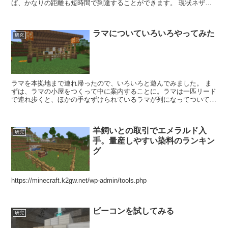
ば、かなりの距離も短時間で到達することができます。 現状ネザー
内での移動で少しめんどくさいのが、拠点からネザー要塞ま...
ラマについていろいろやってみた
研究
ラマを本拠地まで連れ帰ったので、いろいろと遊んでみました。 ま
ずは、ラマの小屋をつくって中に案内することに。ラマは一匹リード
で連れ歩くと、ほかの手なずけられているラマが列になってついてき
ます。リードを付けたラマを小屋の中に入れてリードをフェ...
羊飼いとの取引でエメラルド入
研究
手。量産しやすい染料のランキン
グ
https://minecraft.k2gw.net/wp-admin/tools.php
ビーコンを試してみる
研究