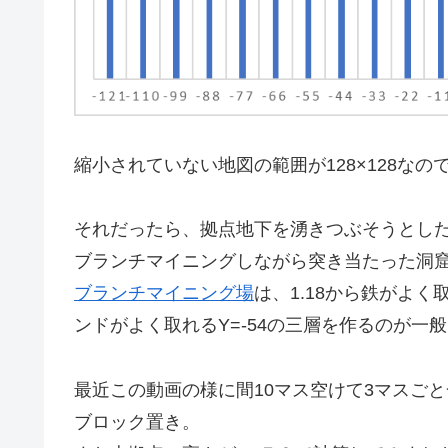
縮小されていない地図の範囲が128×128な
それだったら、拠点地下を湧きつぶそうとし
ブランチマイニングしながら突き当たった洞
ブランチマイニング場
は、1.18から鉄がよく
ンドがよく取れるY=-54の三層を作るのが一
最近この動画の様に間10マス空けて3マスご
ブロック置き。