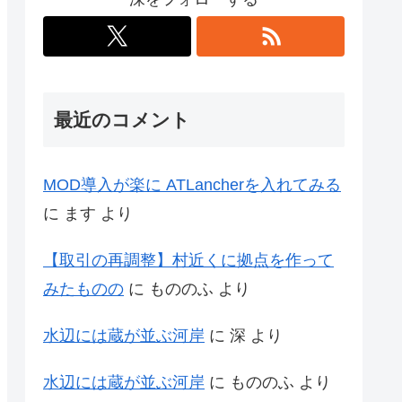
最近のコメント
MOD導入が楽に ATLancherを入れてみる
に
ます
より
【取引の再調整】村近くに拠点を作って
みたものの
に
もののふ
より
水辺には蔵が並ぶ河岸
に
深
より
水辺には蔵が並ぶ河岸
に
もののふ
より