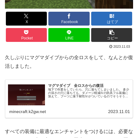
X
Facebook
はてブ
Pocket
LINE
コピー
2023.11.03
久しぶりにマグマダイブからの全ロスをして、なんとか復
活しました。
マグマダイブ 全ロスからの復活
地下で作業をしていたら、穴に落ちてしまいました。 多少
の深さの穴に落ちても、ダメージ軽減Ⅳの防具フル装備に
加えて、ブーツに落下耐性Ⅳがついているのでそうそう死
んだりはしません。ただ、落ちた先が地下に広がる溶岩湖
でした。溶岩から這い出そうとし...
minecraft.k2gw.net
2023.11.01
すべての装備に最適なエンチャントをつけるには、必要な