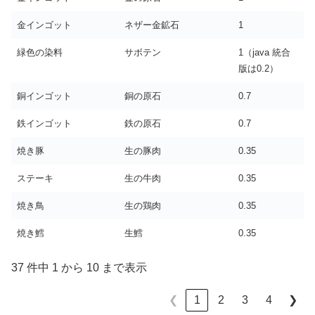
金インゴット
ネザー金鉱石
1
緑色の染料
サボテン
1（java 統合
版は0.2）
銅インゴット
銅の原石
0.7
鉄インゴット
鉄の原石
0.7
焼き豚
生の豚肉
0.35
ステーキ
生の牛肉
0.35
焼き鳥
生の鶏肉
0.35
焼き鱈
生鱈
0.35
37 件中 1 から 10 まで表示
1
2
3
4
❮
❯