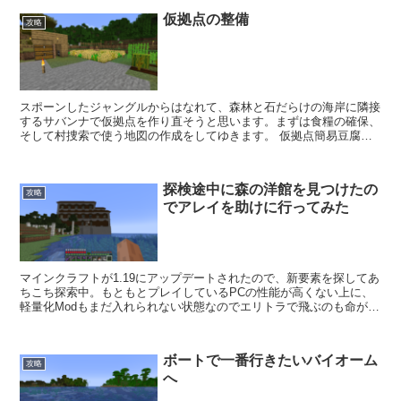
仮拠点の整備
攻略
スポーンしたジャングルからはなれて、森林と石だらけの海岸に隣接
するサバンナで仮拠点を作り直そうと思います。まずは食糧の確保、
そして村捜索で使う地図の作成をしてゆきます。 仮拠点簡易豆腐ハ
ウス 最初の横穴仮拠点の場所が不便だったので、こちらに...
探検途中に森の洋館を見つけたの
攻略
でアレイを助けに行ってみた
マインクラフトが1.19にアップデートされたので、新要素を探してあ
ちこち探索中。もともとプレイしているPCの性能が高くない上に、
軽量化Modもまだ入れられない状態なのでエリトラで飛ぶのも命が
け。飛んでいる最中にブラックアウトして、いつの間に...
ボートで一番行きたいバイオーム
攻略
へ