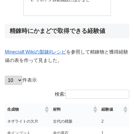
精錬時にかまどで取得できる経験値
Minecraft Wikiの製錬#レシピ
を参照して精錬物と獲得経験
値の表を作って見ました。
件表示
検索:
生成物
材料
経験値
ネザライトの欠片
古代の残骸
2
金インゴット
金の原石
1