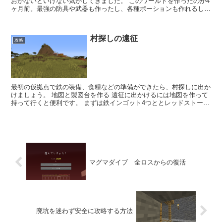
おかないといけない気がしてきました。 このワールドを作ったのが4
ヶ月前。最強の防具や武器も作ったし、各種ポーションも作れるしい
ろんな資材も豊富にあるし。ウィザーを召喚して倒せない...
村探しの遠征
攻略
最初の仮拠点で鉄の装備、食糧などの準備ができたら、村探しに出か
けましょう。 地図と製図台を作る 遠征に出かけるには地図を作って
持って行くと便利です。 まずは鉄インゴット4つととレッドストーン
1つでコンパスをクラフトします。 コンパスひとつと...
マグマダイブ 全ロスからの復活
廃坑を迷わず安全に攻略する方法