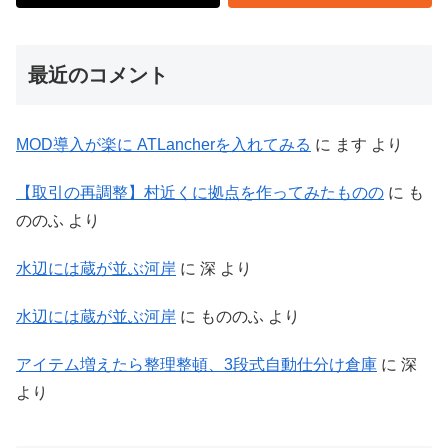
最近のコメント
MOD導入が楽に ATLancherを入れてみる
に
ます
より
【取引の再調整】村近くに拠点を作ってみたものの
に
も
ののふ
より
水辺には蔵が並ぶ河岸
に
深
より
水辺には蔵が並ぶ河岸
に
もののふ
より
アイテム増えたら整理整頓、3段式自動仕分け倉庫
に
深
より