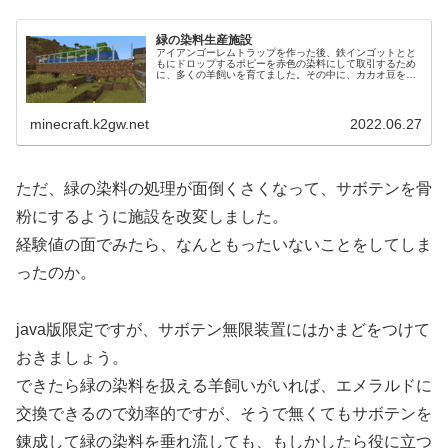
緑の染料生産施設
アイアンゴーレムトラップを作った後、鉄インゴットとと
もにドロップするポピーを赤色の染料にして取引するため
に、多くの羊飼いを育てました。その中に、カカオ豆をク
ラフトしてできる茶色の染料が取引できる羊飼いととも
に、緑の染料を取引できる羊飼いもい...
minecraft.k2gw.net
2022.06.27
ただ、緑の染料の処理が面倒くさくなって、サボテンを骨
粉にするように施設を改変しました。
経験値の面でみたら、なんともったいないことをしてしま
ったのか。
java版限定ですが、サボテン無限装置にはかまどをつけて
おきましょう。
できたら緑の染料を扱える羊飼いがいれば、エメラルドに
交換できるので効率的ですが、そうで無くてもサボテンを
錬成して緑の染料を垂れ流しても、もしかしたら役に立つ