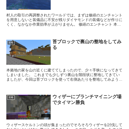
村人の取引の再調整されたワールドでは、まずは修繕のエンチャント
を用意しないと装備品に不安が残りダイヤモンドの装備などが作りに
くく、なかなか作業効率が上がりません。 修繕のエンチャント 本
は、沼地で生まれた村人を司書にして達人まで成長させる...
苔ブロックで裏山の整地をしてみ
攻略
る
本拠地の家を山の近くに建ててしまったので、少々手狭になってきて
しまいました。 これまでも少しずつ裏山を階段状に整地してきてい
ましたが、今回は苔ブロックを使って右側あたりを整地してみようと
思います。 以前記事にしましたが、苔ブロックに骨粉を使...
ウィザーにブランチマイニング場
攻略
でタイマン勝負
ウィザースケルトンの頭が集まったのでそろそろウィザーを討伐して