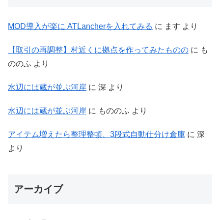
MOD導入が楽に ATLancherを入れてみる
に
ます
より
【取引の再調整】村近くに拠点を作ってみたものの
に
も
ののふ
より
水辺には蔵が並ぶ河岸
に
深
より
水辺には蔵が並ぶ河岸
に
もののふ
より
アイテム増えたら整理整頓、3段式自動仕分け倉庫
に
深
より
アーカイブ