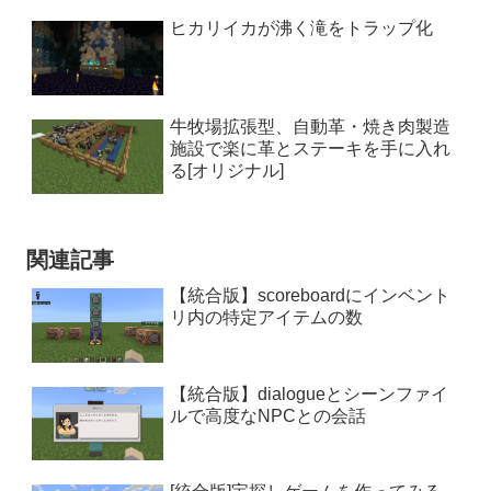
ヒカリイカが沸く滝をトラップ化
牛牧場拡張型、自動革・焼き肉製造
施設で楽に革とステーキを手に入れ
る[オリジナル]
関連記事
【統合版】scoreboardにインベント
リ内の特定アイテムの数
【統合版】dialogueとシーンファイ
ルで高度なNPCとの会話