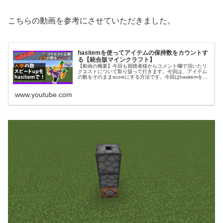
こちらの動画を参考にさせていただきました。
hasitemを使ってアイテムの保持数をカウントす
る【統合版マインクラフト】
【動画の概要】今回も視聴者様からコメント欄で頂いたリ
クエストについて取り扱って行きます。今回は、アイテム
の数をそのままscoreにする方法です。今回はhasitemを使
って再現する事が出来ました。これを用いて人参を持って
いる数だけスピードのバフをかけるなどの再現もできます
www.youtube.com
がいかんせんメンドクサイ。もっといい方法が...