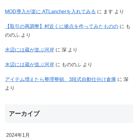
MOD導入が楽に ATLancherを入れてみる
に
ます
より
【取引の再調整】村近くに拠点を作ってみたものの
に
も
ののふ
より
水辺には蔵が並ぶ河岸
に
深
より
水辺には蔵が並ぶ河岸
に
もののふ
より
アイテム増えたら整理整頓、3段式自動仕分け倉庫
に
深
より
アーカイブ
2024年1月