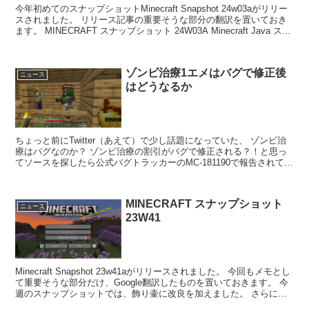
今年初めてのスナップショットMinecraft Snapshot 24w03aがリリー
スされました。 リリース記事の重要そうな部分の翻訳を置いておき
ます。 MINECRAFT スナップショット 24W03A Minecraft Java ス...
ゾンビ治療1エメはバグで修正後
ニュース
はどうなるか
ちょっと前にTwitter（あえて）で少し話題になっていた、 ゾンビ治
療はバグなのか？ ゾンビ治療の割引がバグで修正される？！と思っ
てソースを探したら公式バグトラッカーのMC-181190で報告されて
いました。 The discount f...
MINECRAFT スナップショット
ニュース
23W41
Minecraft Snapshot 23w41aがリリースされました。 今回もメモとし
て重要そうな部分だけ、Google翻訳したものを置いておきます。 今
週のスナップショットでは、飾り壷に改良を加えました。 さらに、
Realms は今後ス...