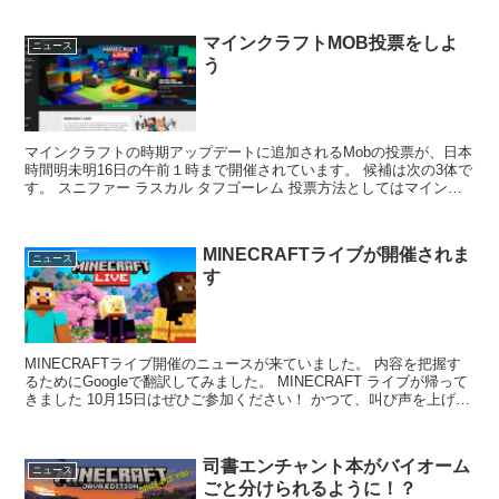
マインクラフトMOB投票をしよ
ニュース
う
マインクラフトの時期アップデートに追加されるMobの投票が、日本
時間明未明16日の午前１時まで開催されています。 候補は次の3体で
す。 スニファー ラスカル タフゴーレム 投票方法としてはマインク
ラフトランチャーの左メニューの一番下、MIN...
MINECRAFTライブが開催されま
ニュース
す
MINECRAFTライブ開催のニュースが来ていました。 内容を把握す
るためにGoogleで翻訳してみました。 MINECRAFT ライブが帰って
きました 10月15日はぜひご参加ください！ かつて、叫び声を上げた
ヤギが私*に、10月が最高の...
司書エンチャント本がバイオーム
ニュース
ごと分けられるように！？