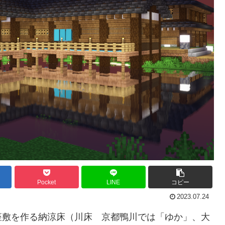
Pocket
LINE
コピー
2023.07.24
座敷を作る納涼床（川床 京都鴨川では「ゆか」、大