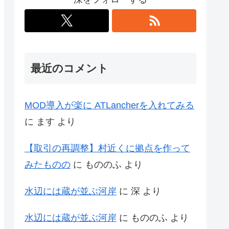
最近のコメント
MOD導入が楽に ATLancherを入れてみる
に
ます
より
【取引の再調整】村近くに拠点を作って
みたものの
に
もののふ
より
水辺には蔵が並ぶ河岸
に
深
より
水辺には蔵が並ぶ河岸
に
もののふ
より